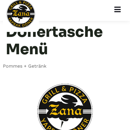
Dönertasche
Menü
Pommes + Getränk