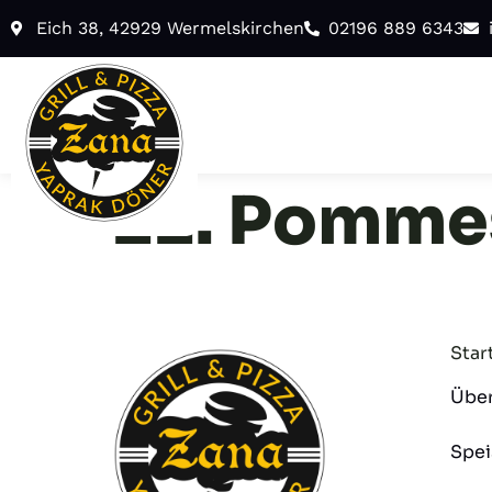
Eich 38, 42929 Wermelskirchen
02196 889 6343
22. Pommes
Star
Über
Spei