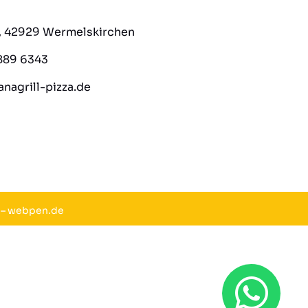
8, 42929 Wermelskirchen
889 6343
nagrill-pizza.de
–
webpen.de