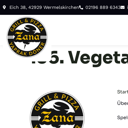
Eich 38, 42929 Wermelskirchen
02196 889 6343
136. Veget
Star
Über
Spei