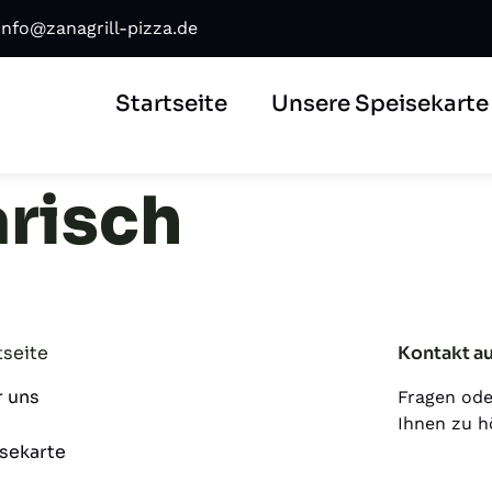
info@zanagrill-pizza.de
Startseite
Unsere Speisekarte
arisch
tseite
Kontakt a
 uns
Fragen ode
Ihnen zu h
sekarte