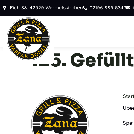
Eich 38, 42929 Wermelskirchen
02196 889 6343
125. Gefüll
Star
Über
Spei