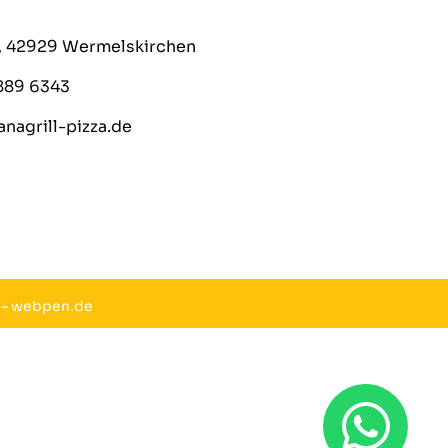
8, 42929 Wermelskirchen
889 6343
nagrill-pizza.de
–
webpen.de